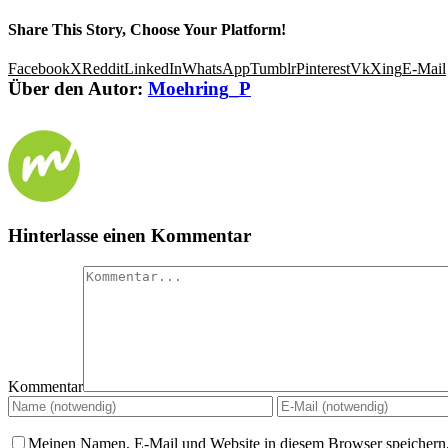
Share This Story, Choose Your Platform!
Facebook
X
Reddit
LinkedIn
WhatsApp
Tumblr
Pinterest
Vk
Xing
E-Mail
Über den Autor:
Moehring_P
Hinterlasse einen Kommentar
Kommentar
Meinen Namen, E-Mail und Website in diesem Browser speichern,