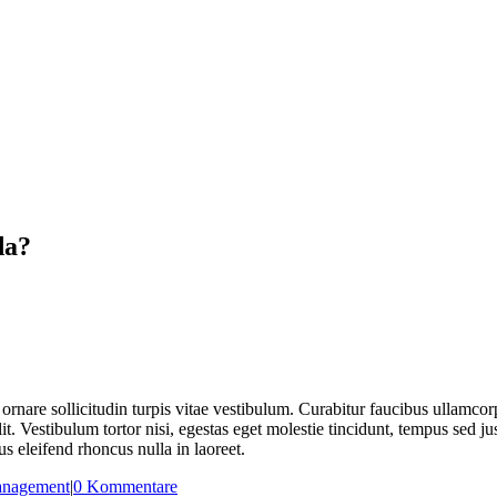
da?
ornare sollicitudin turpis vitae vestibulum. Curabitur faucibus ullamcorp
t. Vestibulum tortor nisi, egestas eget molestie tincidunt, tempus sed ju
s eleifend rhoncus nulla in laoreet.
nagement
|
0 Kommentare