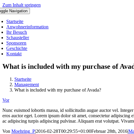
Zum Inhalt springen
oggle Navigation
Startseite
Anwohnerinformation
Ihr Besuch
Schausteller
Sponsoren
Geschichte
Kontakt
What is included with my purchase of Ava
Startseite
Management
What is included with my purchase of Avada?
Vor
Nunc euismod lobortis massa, id sollicitudin augue auctor vel. Integer 
eros auctor eget. Lorem ipsum dolor sit amet, consectetur adipiscing eli
ac adipiscing turpis adipiscing pulvinar. Aliquam erat volutpat. Vivamu
Von
Moehring_P
|
2016-02-28T00:29:55+01:00
Februar 28th, 2016
|
Ma